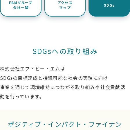
FBMグループ
アクセス
SDGs
ビルメンテナンス事業
会社一覧
マップ
会社概要
ごあいさつ
SDGsへの取り組み
沿革
FBMグループ会社一覧
株式会社エフ・ビー・エムは
アクセスマップ
SDGsの目標達成と持続可能な社会の実現に向け
SDGs
事業を通じて環境維持につながる取り組みや社会貢献活
動を行っています。
新着情報
ポジティブ・インパクト・ファイナン