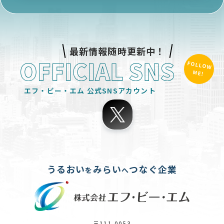
最新情報随時更新中！
FOLLOW
ME!
エフ・ビー・エム
公式SNSアカウント
うるおい
みらい
つなぐ企業
を
へ
〒111-0053