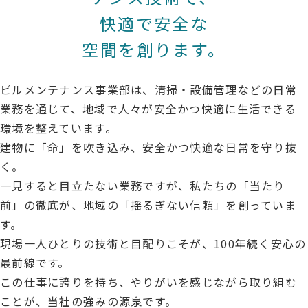
ビルメンテナンス事業
快適で安全な
空間を創ります。
会社概要
ビルメンテナンス事業部は、
清掃・設備管理などの日常
ごあいさつ
業務を通じて、地域で人々が安全かつ快適に生活できる
沿革
環境を整えています。
建物に「命」を吹き込み、安全かつ快適な日常を守り抜
FBMグループ会社一覧
く。
アクセスマップ
一見すると目立たない業務ですが、私たちの「当たり
SDGs
前」の徹底が、地域の「揺るぎない信頼」を創っていま
す。
現場一人ひとりの技術と目配りこそが、100年続く安心の
新着情報
最前線です。
この仕事に誇りを持ち、やりがいを感じながら取り組む
ことが、当社の強みの源泉です。