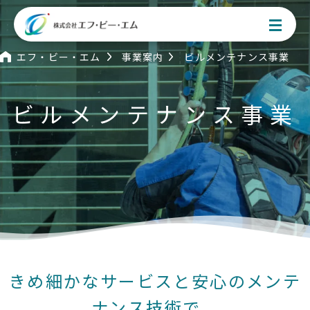
エフ・ビー・エム
事業案内
ビルメンテナンス事業
ビルメンテナンス事業
お問い合わせはこちら
事業案内
アセットマネジメント事業
居宅介護サービス事業
きめ細かなサービスと
安心のメンテ
不動産事業
ナンス技術で、