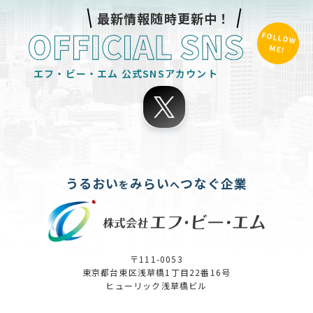
最新情報随時更新中！
FOLLOW
ME!
エフ・ビー・エム
公式SNSアカウント
うるおい
みらい
つなぐ企業
を
へ
〒111-0053
東京都台東区浅草橋1丁目22番16号
ヒューリック浅草橋ビル