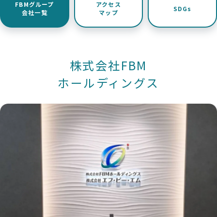
FBMグループ
アクセス
SDGs
ビルメンテナンス事業
会社一覧
マップ
会社概要
株式会社FBM
ごあいさつ
ホールディングス
沿革
FBMグループ会社一覧
アクセスマップ
SDGs
新着情報