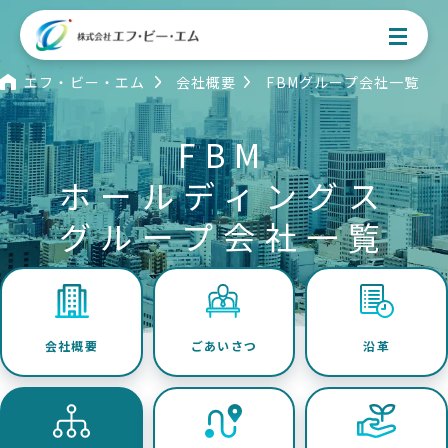
エフ・ビー・エム
会社概要
FBMグループ会社一覧
FBM
ホールディングス
お問い合わせはこちら
グループ会社一覧
事業案内
会社概要
ごあいさつ
沿革
アセットマネジメント事業
居宅介護サービス事業
不動産事業