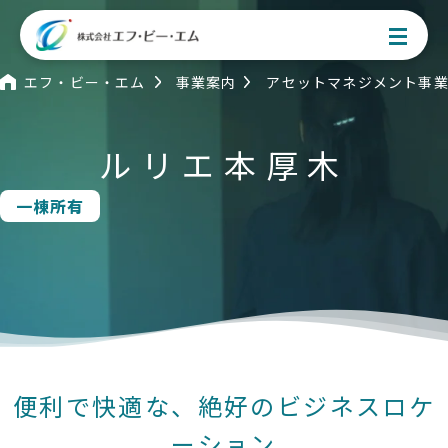
エフ・ビー・エム
事業案内
アセットマネジメント事
ルリエ本厚木
お問い合わせフォーム
一棟所有
事業案内
アセットマネジメント事業
居宅介護サービス事業
便利で快適な、絶好のビジネスロケ
不動産事業
ーション