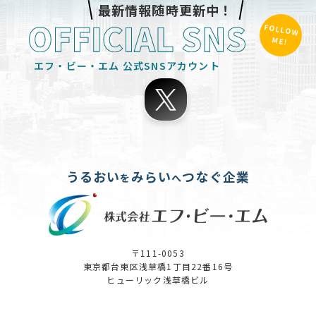
最新情報随時更新中！
FOLLOW
ME!
エフ・ビー・エム
公式SNSアカウント
うるおい
みらい
つなぐ企業
を
へ
〒111-0053
東京都台東区浅草橋1丁目22番16号
ヒューリック浅草橋ビル