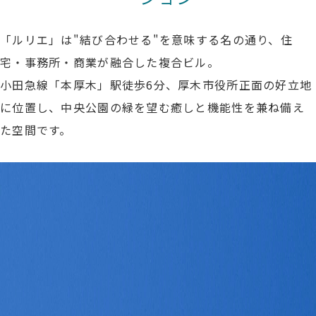
ビルメンテナンス事業
「ルリエ」は"結び合わせる"を意味する名の通り、住
宅・事務所・商業が融合した複合ビル。
会社概要
小田急線「本厚木」駅徒歩6分、厚木市役所正面の好立地
ごあいさつ
に位置し、中央公園の緑を望む癒しと機能性を兼ね備え
沿革
た空間です。
FBMグループ会社一覧
アクセスマップ
SDGs
新着情報